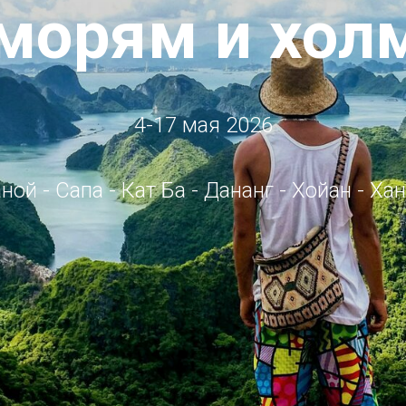
 морям и хол
4-17 мая 2026
ной - Сапа - Кат Ба - Дананг - Хойан - Ха