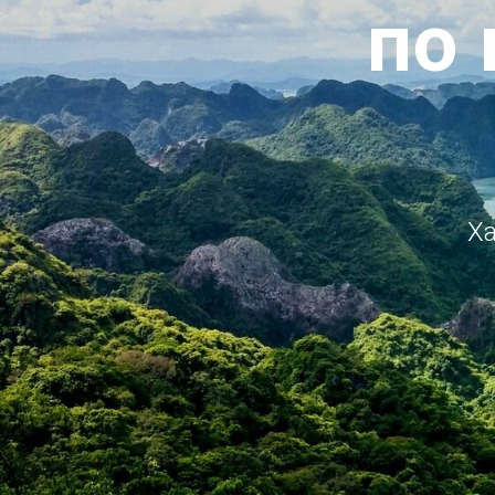
по
Ха