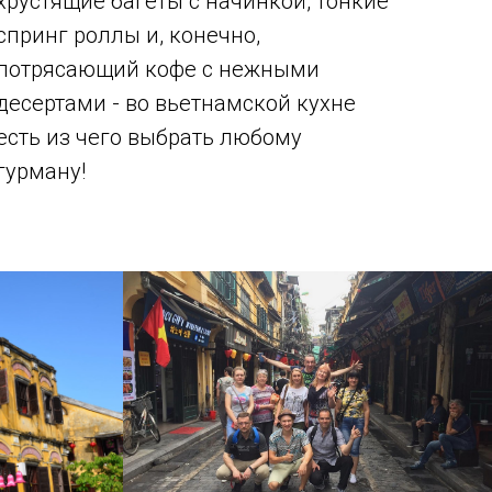
хрустящие багеты с начинкой, тонкие
спринг роллы и, конечно,
потрясающий кофе с нежными
десертами - во вьетнамской кухне
есть из чего выбрать любому
гурману!