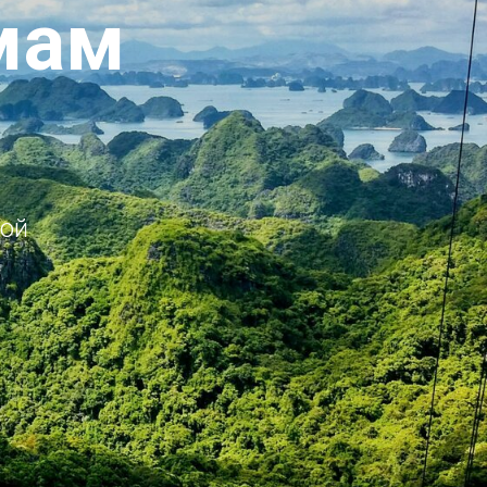
мам
ной